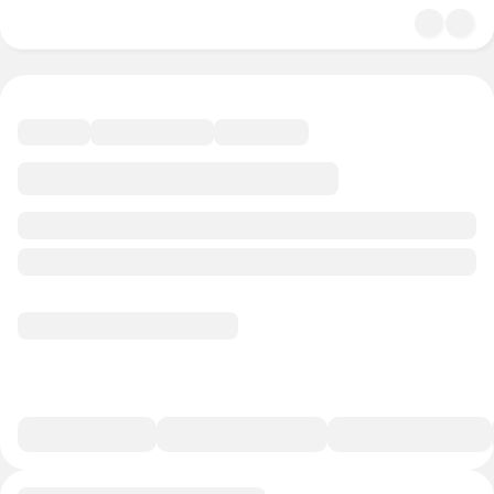
4.8
Искусство
41 минута
37 баллов
Смотреть полную версию
В избранное
Курс-профессия