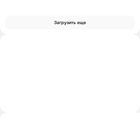
Загрузить еще
Интроверты смотрят
Углубиться в тему