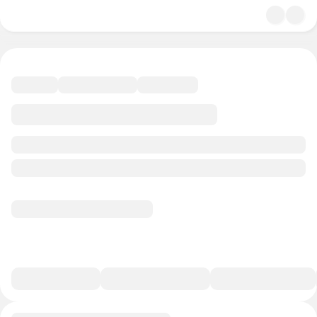
4.7
Религия
37 минут
18 баллов
Смотреть полную версию
В избранное
Курс-профессия