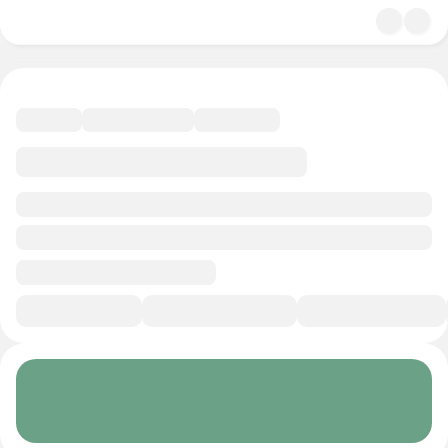
4.4
Психология
12 минут
Смотреть трейлер
В избранное
Курс-профессия