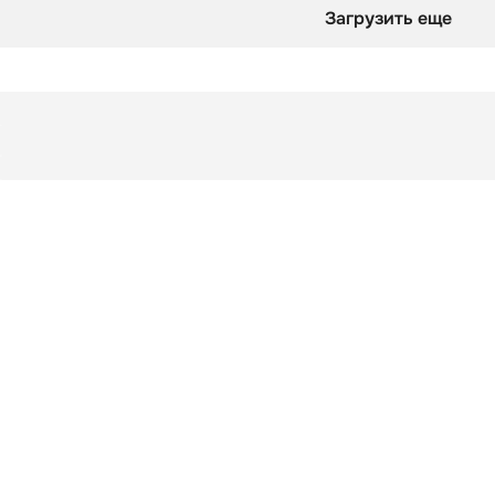
Загрузить еще
Подборка
Михайловский замок без призраков
Подборка
Михайловский замок без призраков
оверты смотрят