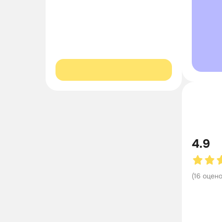
4.9
(
16
оцен