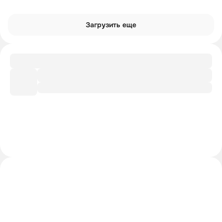
Загрузить еще
Заметки
Баухаус: школа модернизма
Рекомендации
Доп. литература от лектора
Шпаргалка
Главное из лекции
Интроверты смотрят