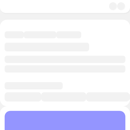
4.8
Искусство
10 минут
Смотреть трейлер
В избранное
Курс-профессия