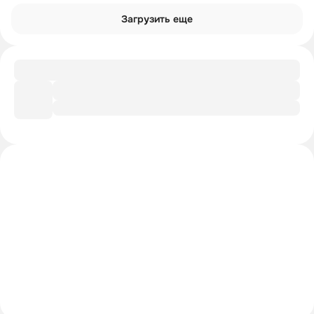
Загрузить еще
Подборка
Я себя сделала сама
Интроверты смотрят