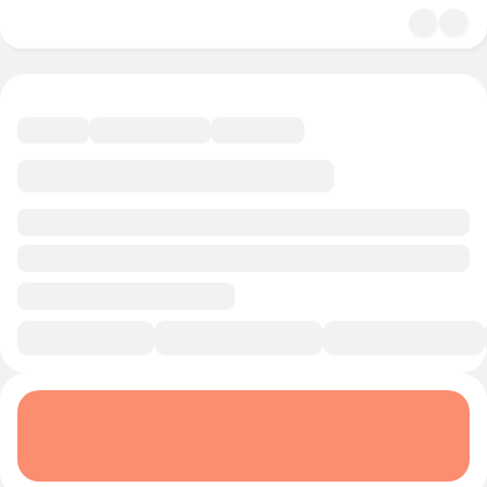
5.0
История и политика
23 минуты
Смотреть трейлер
В избранное
Курс-профессия