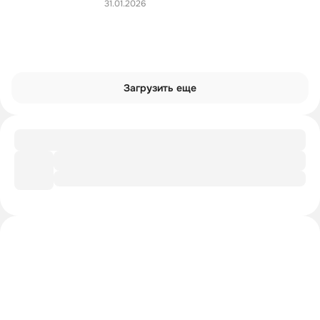
31.01.2026
Загрузить еще
Заметки
Элизабет Тейлор. Роман с драгоценностями
Интроверты смотрят