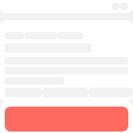
4.9
Кинематограф
25 минут
Смотреть трейлер
В избранное
Курс-профессия