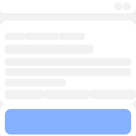
4.9
Мода
15 минут
Смотреть трейлер
В избранное
Курс-профессия