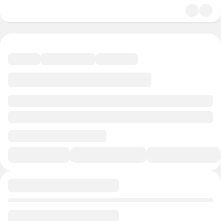
4.7
Психология
47 минут
25 баллов
В избранное
Курс-профессия
0/1
0/1