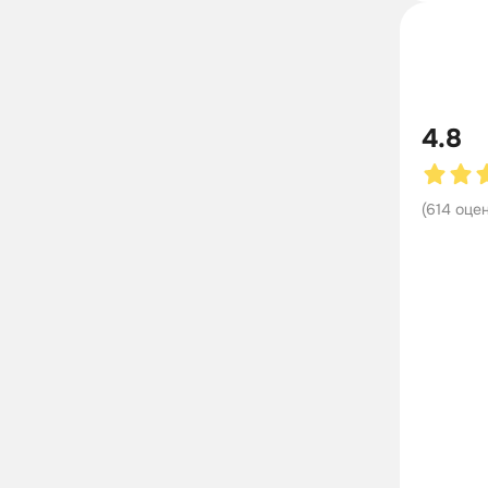
4.8
(
614
оце