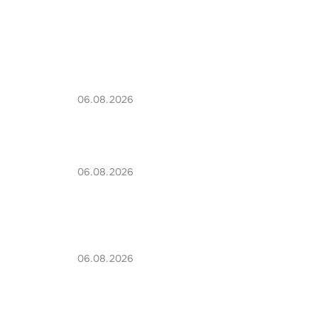
06.08.2026
06.08.2026
06.08.2026