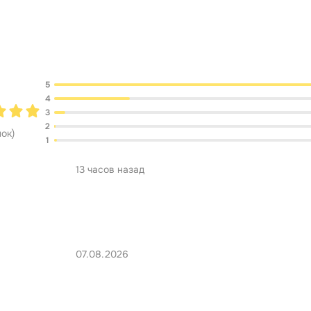
Обсуждение
5
4
3
2
нок
)
1
13 часов назад
07.08.2026