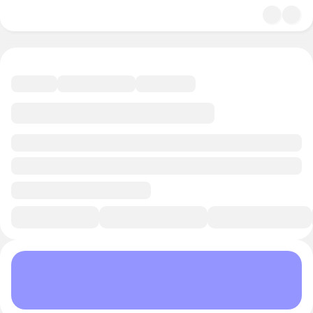
4.7
Искусство
6 минут
Смотреть трейлер
В избранное
Курс-профессия