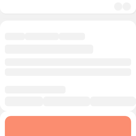
4.7
История и политика
12 минут
Смотреть трейлер
В избранное
Курс-профессия