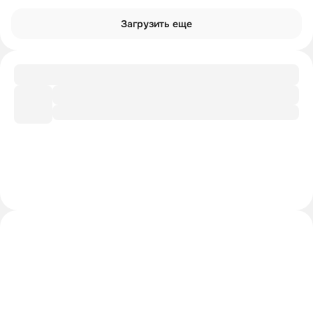
Загрузить еще
Путеводитель
Тур по Руси XIV — XV веков
Рекомендации
Доп. литература от лектора
Шпаргалка
Главное из лекции
Интроверты смотрят