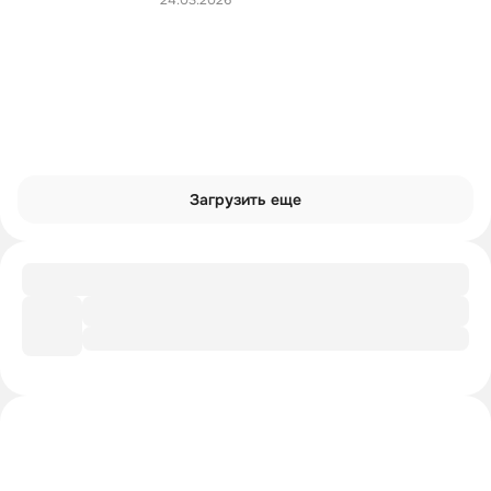
24.03.2026
Загрузить еще
Инструкция
Как провести трудный разговор с
родителями
Углубиться в тему