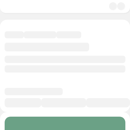
4.9
Психология
24 минуты
Смотреть трейлер
В избранное
Курс-профессия