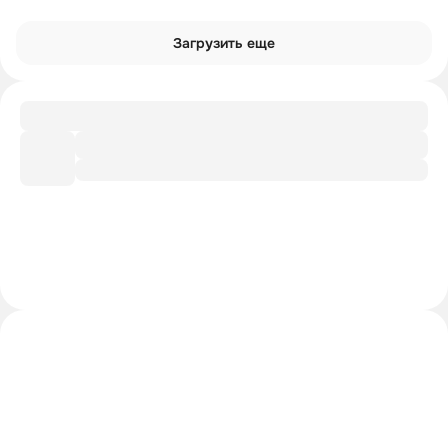
Загрузить еще
Таблица
Экономические парадоксы
Рекомендации
Доп. литература от лектора
Шпаргалка
Главное из лекции
Интроверты смотрят