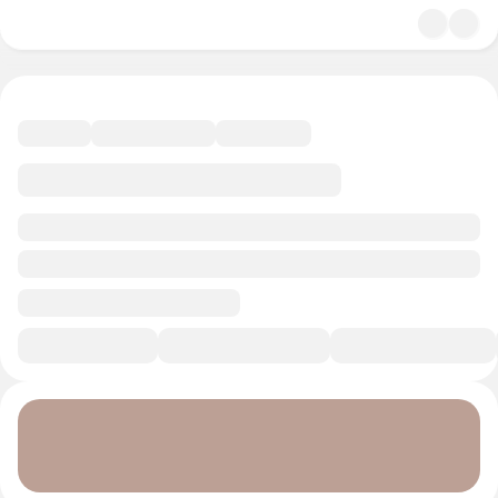
4.8
Экономика и право
9 минут
Смотреть трейлер
В избранное
Курс-профессия