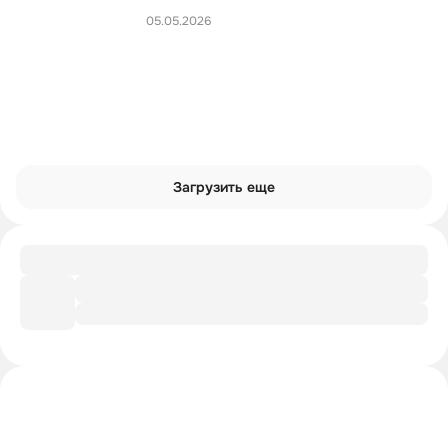
05.05.2026
Загрузить еще
Подборка
Экономические кризисы в Европе
Интроверты смотрят