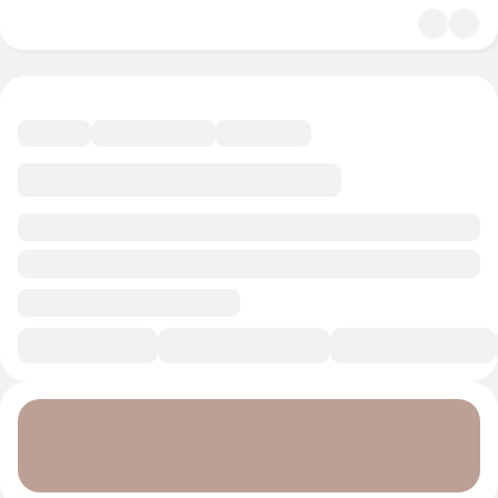
4.7
Экономика и право
11 минут
Смотреть трейлер
В избранное
Курс-профессия