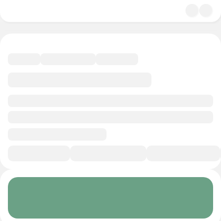
4.8
Психология
21 минута
Смотреть трейлер
В избранное
Курс-профессия