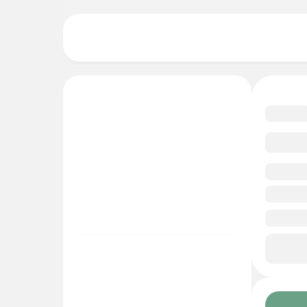
4.9
Смо