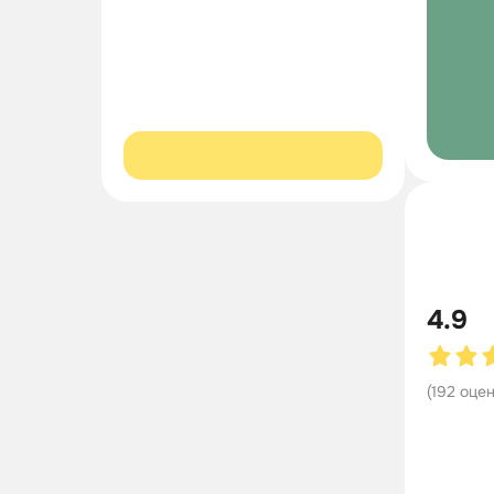
4.9
(
192
оце