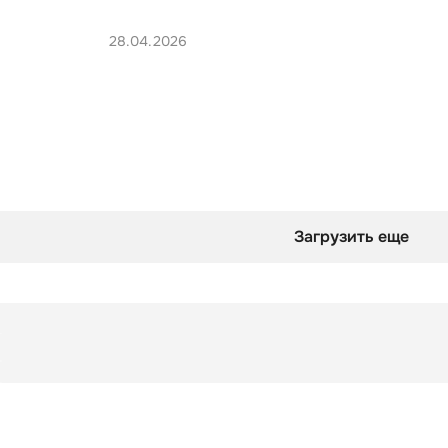
28.04.2026
Загрузить еще
Подборка
Как понять, что ты чувствуешь?
Подборка
Как понять, что ты чувствуешь?