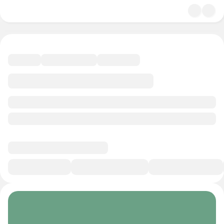
4.9
Психология
24 минуты
Смотреть трейлер
В избранное
Курс-профессия