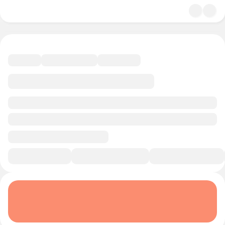
4.8
История и политика
10 минут
Смотреть трейлер
В избранное
Курс-профессия