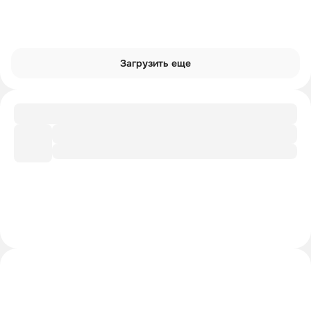
Загрузить еще
Словарик
Мир Просвещения
Шпаргалка
Главное из лекции
Рекомендации
Доп. литература от лектора
Интроверты смотрят