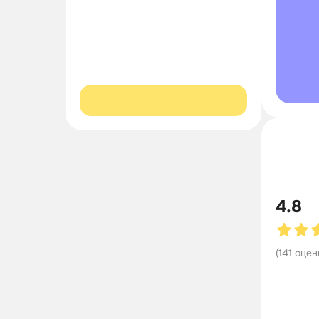
4.8
(
141
оцен