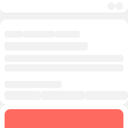
4.7
Кинематограф
6 минут
Смотреть трейлер
В избранное
Курс-профессия