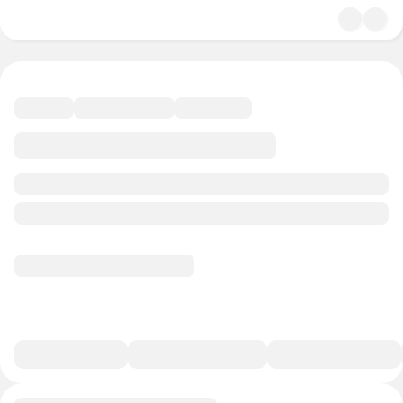
4.8
История и политика
29 минут
22 балла
Смотреть полную версию
В избранное
Курс-профессия