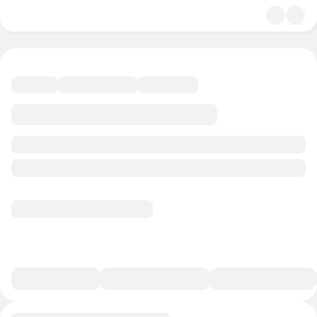
4.6
Религия
39 минут
30 баллов
Смотреть полную версию
В избранное
Курс-профессия