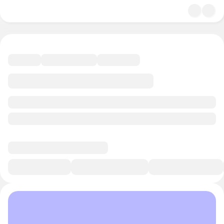
4.9
Музыка
14 минут
Смотреть трейлер
В избранное
Курс-профессия