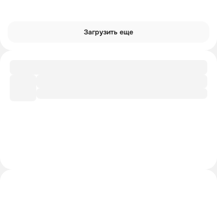
Загрузить еще
Подборка
Современные постановки «Ромео и
Джульетты»
Шпаргалка
Главное из лекции
Рекомендации
Доп. литература от лектора
Интроверты смотрят