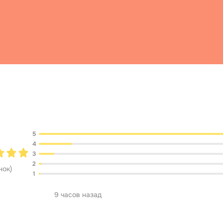
Обсуждение
5
4
3
2
нок
)
1
9 часов назад