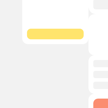
В и
0/1
0/1