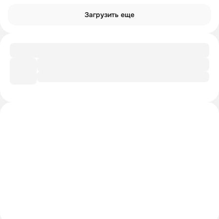
Загрузить еще
Чек-лист
Как защититься от SCP-610?
Интроверты смотрят