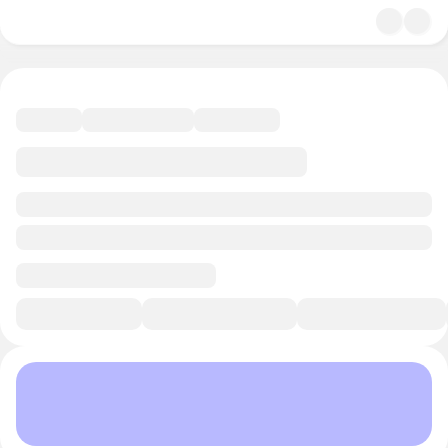
4.7
Мистика
8 минут
Смотреть трейлер
В избранное
Курс-профессия