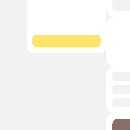
В и
0/1
0/1