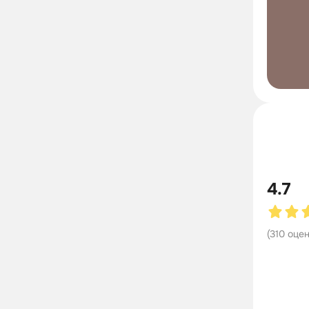
4.7
(
310
оце