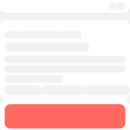
4.9
Кинематограф
11 минут
Смотреть трейлер
В избранное
Курс-профессия