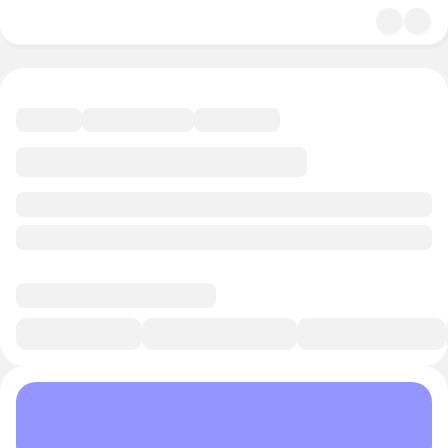
4.9
Искусство
6 минут
Смотреть трейлер
В избранное
Курс-профессия