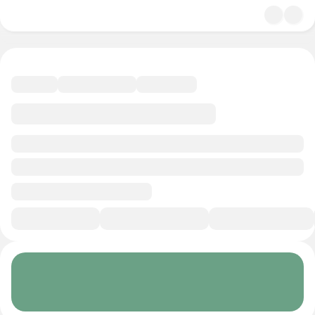
4.8
Психология
10 минут
Смотреть трейлер
В избранное
Курс-профессия