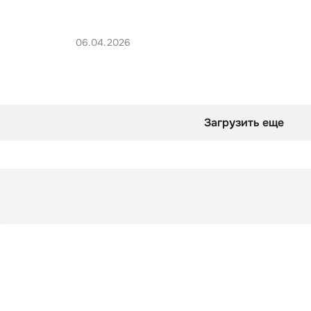
06.04.2026
Загрузить еще
Заметки
Постирония в поп-музыке: скрытые манифесты
Заметки
Постирония в поп-музыке: скрытые манифесты
биться в тему