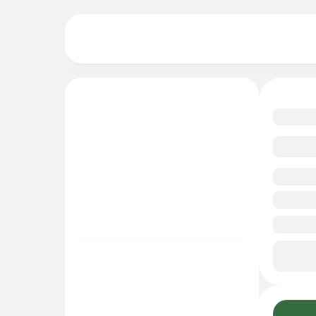
4.7
Смо