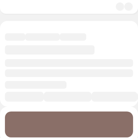
4.9
Литература
14 минут
Смотреть трейлер
В избранное
Курс-профессия