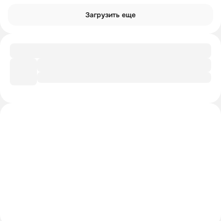
Загрузить еще
Тест
Тайный лабиринт ужасов Стивена Кинга
Интроверты смотрят