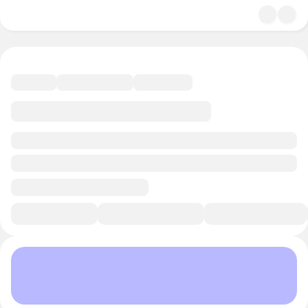
4.9
Мистика
12 минут
Смотреть трейлер
В избранное
Курс-профессия