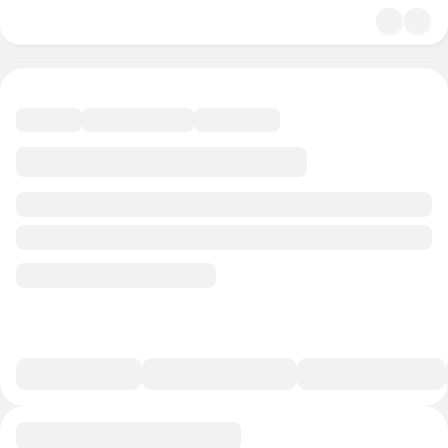
4.6
Философия
35 минут
30 баллов
Смотреть полную версию
В избранное
Курс-профессия
0/1