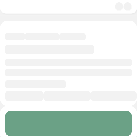
4.9
Психология
25 минут
Смотреть трейлер
В избранное
Курс-профессия