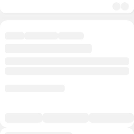
4.8
Искусство
36 минут
27 баллов
Смотреть полную версию
В избранное
Курс-профессия