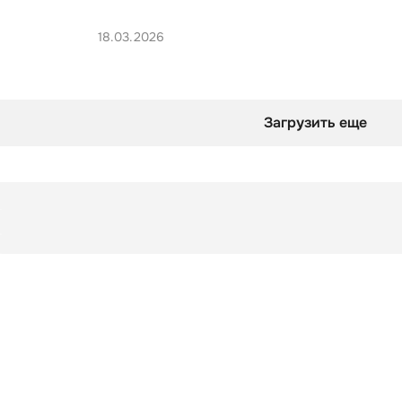
18.03.2026
Загрузить еще
Чек-лист
Вечеринка в стиле Тейлор Свифт
Чек-лист
Вечеринка в стиле Тейлор Свифт
оверты смотрят