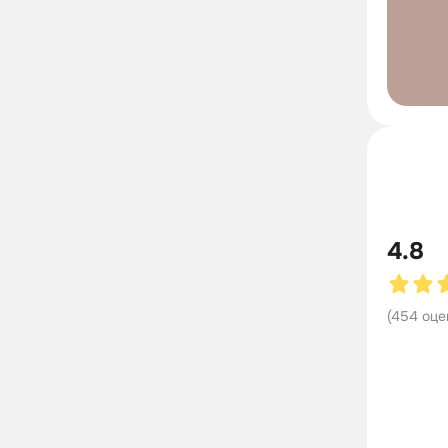
4.8
(
454
оце