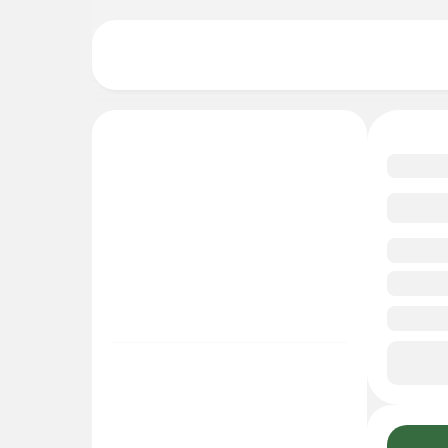
4.9
Смо