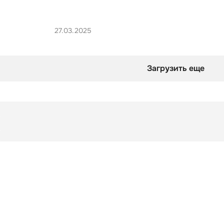
27.03.2025
Загрузить еще
Заметки
Фанатский уголок
Заметки
Фанатский уголок
оверты смотрят