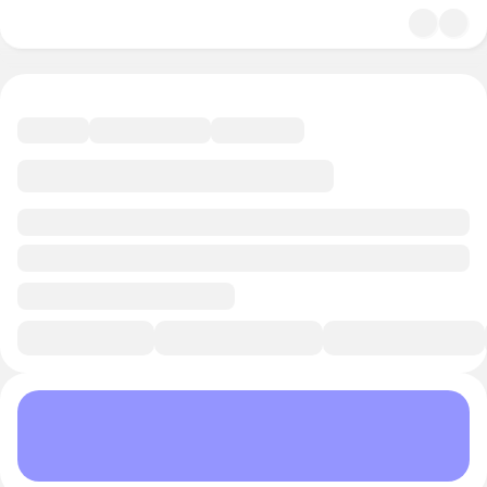
4.9
Искусство
16 минут
Смотреть трейлер
В избранное
Курс-профессия