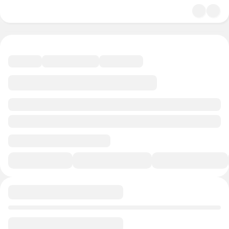
4.9
Кинематограф
50 минут
20 баллов
В избранное
Курс-профессия
0/1
0/1