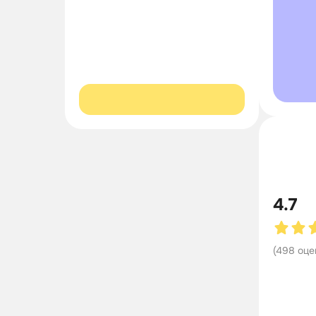
4.7
(
498
оце