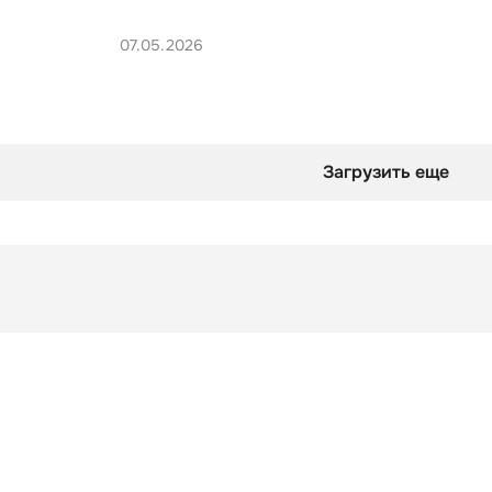
07.05.2026
Загрузить еще
Чек-лист
Как понять, что близкий человек нуждается в психологи
Чек-лист
Как понять, что близкий человек нуждается в психологи
оверты смотрят