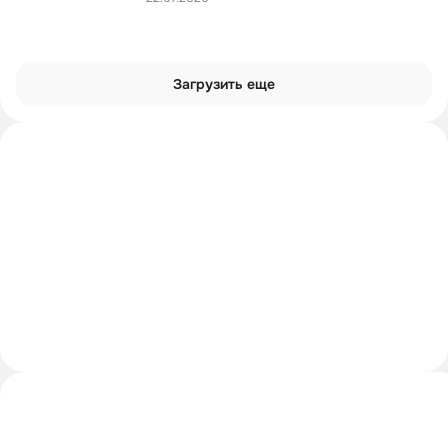
Загрузить еще
Интроверты смотрят
Углубиться в тему