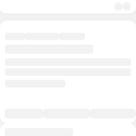
4.6
Искусство
48 минут
26 баллов
Смотреть полную версию
В избранное
Курс-профессия
0/1