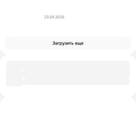
23.04.2026
Загрузить еще
Файл
Как писал Дэвид Фостер Уоллес?
Интроверты смотрят