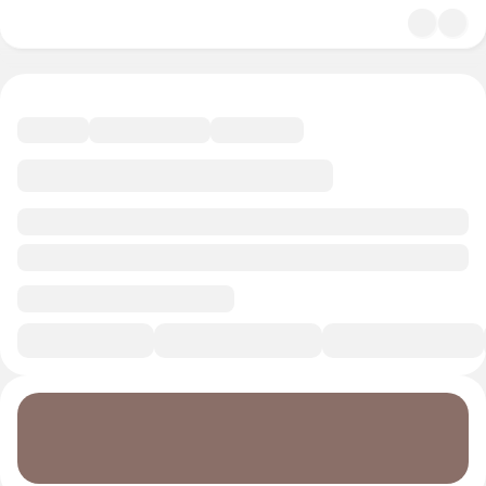
4.8
Литература
11 минут
Смотреть трейлер
В избранное
Курс-профессия