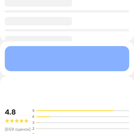
0/1
0/1
Обсуждение
4.8
5
4
3
2
(
659
оценок
)