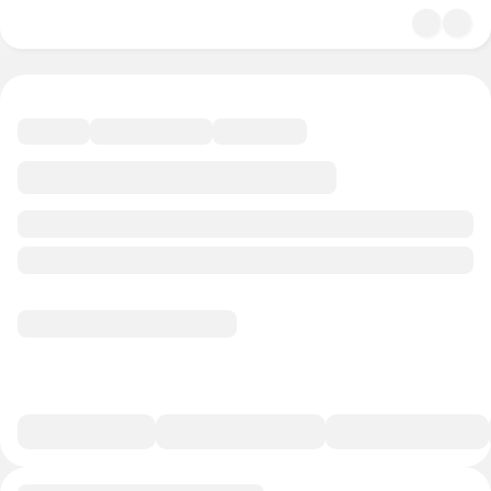
4.8
Мода
33 минуты
18 баллов
Смотреть полную версию
В избранное
Курс-профессия