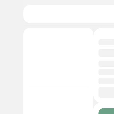
4.8
Смо