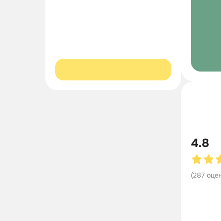
4.8
(
287
оце