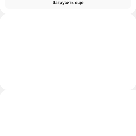
Загрузить еще
Интроверты смотрят
Углубиться в тему