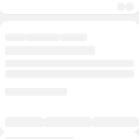
4.7
Естественные науки
30 минут
40 баллов
Смотреть полную версию
В избранное
Курс-профессия