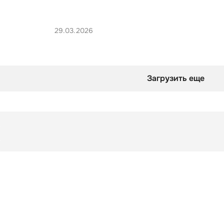
29.03.2026
Загрузить еще
Подборка
Вуду в кино и сериалах
Подборка
Вуду в кино и сериалах
оверты смотрят