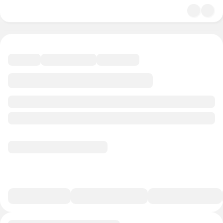
4.5
Психология
31 минута
35 баллов
Смотреть полную версию
В избранное
Курс-профессия