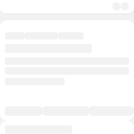
4.8
Религия
43 минуты
37 баллов
Смотреть полную версию
В избранное
Курс-профессия
0/1