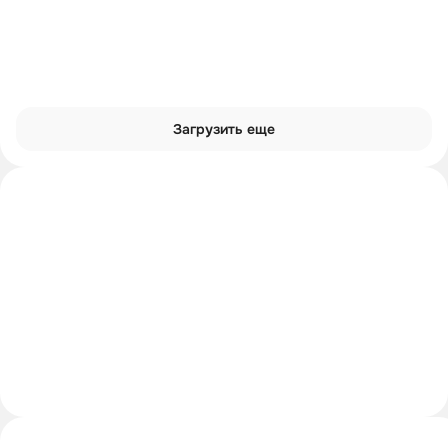
Загрузить еще
Интроверты смотрят
Углубиться в тему